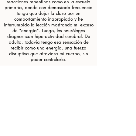
reacciones repentinas como en la escuela
primaria, donde con demasiada frecuencia
tengo que dejar la clase por un
comportamiento inapropiado y he
interrumpido la lección mostrando mi exceso
de "energía". Luego, los neurólogos
diagnostican hiperactividad cerebral. De
adulta, todavía tengo esa sensación de
recibir como una energía, una fuerza
disruptiva que atraviesa mi cuerpo, sin
poder controlarla.
​ Fui educado de la manera clásica, luego
alternativamente (en los oficios de
alimentos): ¡fue sin duda en este momento
que me di cuenta de que el hombre es
capaz de lo peor con los animales!
​ Como adulto, trabajo en varios sectores
profesionales sin poder realmente
realizarme. Obviamente, busco armonizar
mi enfoque espiritual con mis valores
morales. A lo largo de encuentros, viajes,
lecturas, escucho mi voz interior que me