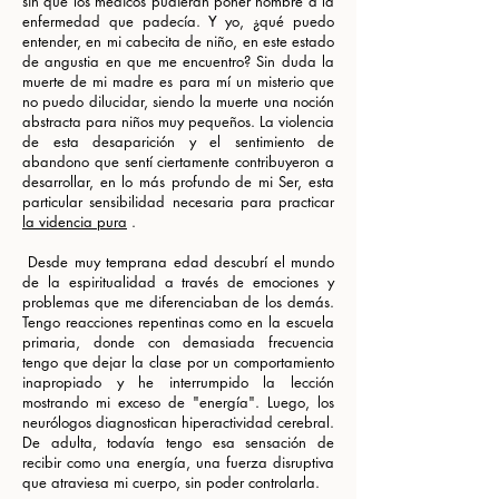
sin que los médicos pudieran poner nombre a la
enfermedad que padecía. Y yo, ¿qué puedo
entender, en mi cabecita de niño, en este estado
de angustia en que me encuentro? Sin duda la
muerte de mi madre es para mí un misterio que
no puedo dilucidar, siendo la muerte una noción
abstracta para niños muy pequeños. La violencia
de esta desaparición y el sentimiento de
abandono que sentí ciertamente contribuyeron a
desarrollar, en lo más profundo de mi Ser, esta
particular sensibilidad necesaria para practicar
la videncia pura
.
​ Desde muy temprana edad descubrí el mundo
de la espiritualidad a través de emociones y
problemas que me diferenciaban de los demás.
Tengo reacciones repentinas como en la escuela
primaria, donde con demasiada frecuencia
tengo que dejar la clase por un comportamiento
inapropiado y he interrumpido la lección
mostrando mi exceso de "energía". Luego, los
neurólogos diagnostican hiperactividad cerebral.
De adulta, todavía tengo esa sensación de
recibir como una energía, una fuerza disruptiva
que atraviesa mi cuerpo, sin poder controlarla.