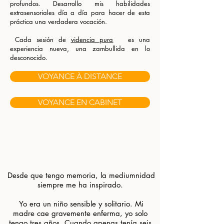
profundos. Desarrollo mis habilidades
extrasensoriales día a día para hacer de esta
práctica una verdadera vocación.
​ Cada sesión de
videncia pura
es una
experiencia nueva, una zambullida en lo
desconocido.
VOYANCE À DISTANCE
VOYANCE EN CABINET
.
.
.
.
​
Desde que tengo memoria, la mediumnidad
siempre me ha inspirado.
​ Yo era un niño sensible y solitario. Mi
madre cae gravemente enferma, yo solo
tengo tres años. Cuando apenas tenía seis