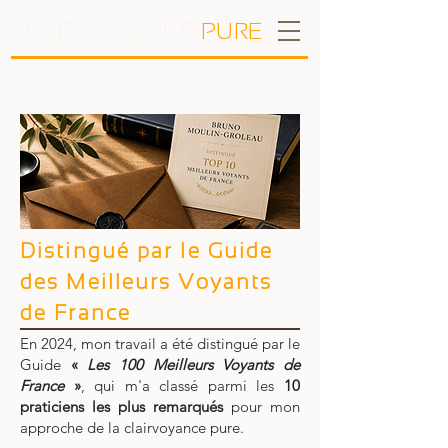
CLAIRVOYANCE
P
U
R
E
Bruno Moulin-Groleau • Consultations
à distance et en cabinet depuis 2011
Distingué par le Guide
des Meilleurs Voyants
de France
En 2024, mon travail a été distingué par le
Guide
«
Les 100 Meilleurs Voyants de
France
»
, qui m'a classé parmi les
10
praticiens les plus remarqués
pour mon
approche de la clairvoyance pure.