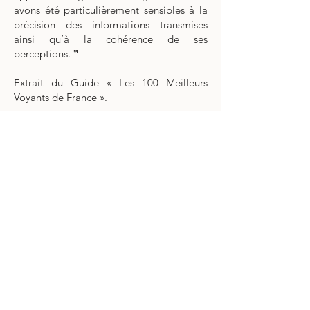
avons été particulièrement sensibles à la
précision des informations transmises
ainsi qu’à la cohérence de ses
perceptions. ❞
Extrait du Guide « Les 100 Meilleurs
Voyants de France ».
VOYANCE À DISTANCE
VOYANCE EN CABINET
.
.
.
.
Depuis 2011, une seule méthode :
transmettre sans connaître.
Bruno
Moulin-Groleau voyant médium EI •
+33