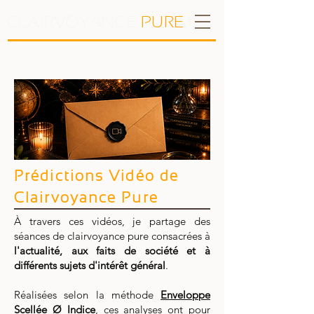
CLAIRVOYANCE
P
U
R
E
Bruno Moulin-Groleau • Consultations
à distance et en cabinet depuis 2011
Prédictions Vidéo de
Clairvoyance Pure
À travers ces vidéos, je partage des
séances de clairvoyance pure consacrées à
l'actualité, aux faits de société et à
différents sujets d'intérêt général
.
Réalisées selon la méthode
Enveloppe
Scellée Ø Indice
, ces analyses ont pour