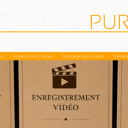
VOYANCE
P
U
sultations à distance et en cabinet depuis 20
ce
Voyance en Cabinet
Message des Guides
Dévelop