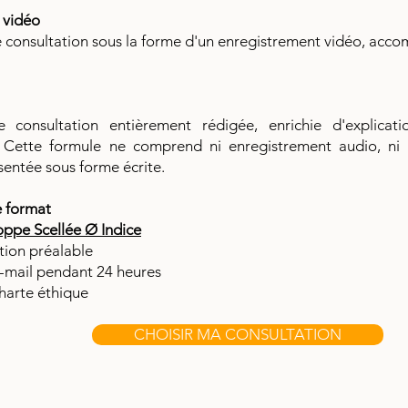
 vidéo
e consultation sous la forme d'un enregistrement vidéo, acco
 consultation entièrement rédigée, enrichie d'explica
 Cette formule ne comprend ni enregistrement audio, ni v
entée sous forme écrite.
e format
oppe Scellée Ø Indice
ion préalable
e-mail pendant 24 heures
harte éthique
CHOISIR MA CONSULTATION