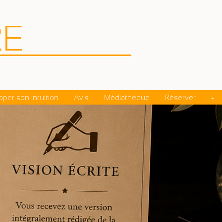
R
E
11
per son Intuition
Avis
Médiathèque
Réserver
+