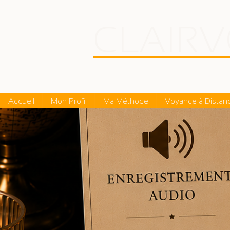
CLAIR
Bruno Moulin-Groleau • Con
Accueil
Mon Profil
Ma Méthode
Voyance à Distan