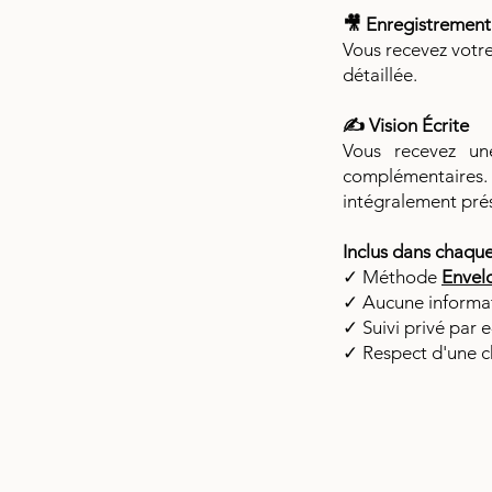
🎥 Enregistrement
Vous recevez votr
détaillée.
✍️ Vision Écrite
Vous recevez une
complémentaires.
intégralement prés
Inclus dans chaqu
✓ Méthode
Envel
✓ Aucune informat
✓ Suivi privé par 
✓ Respect d'une c
.