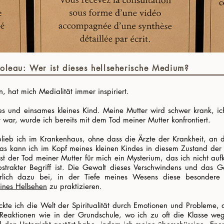
oleau: Wer ist dieses hellseherische Medium?
n, hat mich Medialität immer inspiriert.
les und einsames kleines Kind. Meine Mutter wird schwer krank, ich 
 war, wurde ich bereits mit dem Tod meiner Mutter konfrontiert.
lieb ich im Krankenhaus, ohne dass die Ärzte der Krankheit, an 
as kann ich im Kopf meines kleinen Kindes in diesem Zustand der
ist der Tod meiner Mutter für mich ein Mysterium, das ich nicht auf
strakter Begriff ist. Die Gewalt dieses Verschwindens und das Ge
herlich dazu bei, in der Tiefe meines Wesens diese besondere S
eines Hellsehen
zu praktizieren.
deckte ich die Welt der Spiritualität durch Emotionen und Probleme
e Reaktionen wie in der Grundschule, wo ich zu oft die Klasse w