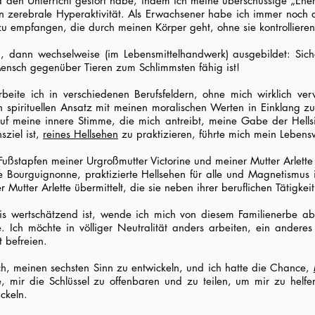
d den Unterricht gestört habe, indem ich meine überschüssige „En
n zerebrale Hyperaktivität. Als Erwachsener habe ich immer noch d
 zu empfangen, die durch meinen Körper geht, ohne sie kontrolliere
ch, dann wechselweise (im Lebensmittelhandwerk) ausgebildet: Sich
ensch gegenüber Tieren zum Schlimmsten fähig ist!
rbeite ich in verschiedenen Berufsfeldern, ohne mich wirklich ver
n spirituellen Ansatz mit meinen moralischen Werten in Einklang zu
uf meine innere Stimme, die mich antreibt, meine Gabe der Hellsic
ziel ist,
reines Hellsehen
zu praktizieren, führte mich mein Lebens
ußstapfen meiner Urgroßmutter Victorine und meiner Mutter Arlette 
ne Bourguignonne, praktizierte Hellsehen für alle und Magnetismu
 Mutter Arlette übermittelt, die sie neben ihrer beruflichen Tätigkei
is wertschätzend ist, wende ich mich von diesem Familienerbe ab
. Ich möchte in völliger Neutralität anders arbeiten, ein ande
 befreien.
ich, meinen sechsten Sinn zu entwickeln, und ich hatte die Chance,
e, mir die Schlüssel zu offenbaren und zu teilen, um mir zu hel
ckeln.