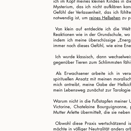
ich im Kopf meines kleinen Kindes in di
Mysterium, das ich nicht aufklären kan
Gefühl der Verlassenheit, das ich fühlt
notwendig ist, um
reines Hellsehen
zu pr
​ Von klein auf entdeckte ich die We
Reaktionen wie in der Grundschule, wo 
indem ich meine überschüssige „Energ
immer noch dieses Gefühl, wie eine Ene
​ Ich wurde klassisch, dann wechselwei
gegenüber Tieren zum Schlimmsten fähig
​ Als Erwachsener arbeite ich in ver
spirituellen Ansatz mit meinen moralis
mich antreibt, meine Gabe der Hellsich
mein Lebensweg zunächst zur Tarologie
Warum nicht in die Fußstapfen meiner Ur
Victorine, Chatelaine Bourguignonne,
Mutter Arlette übermittelt, die sie neben
​ Obwohl diese Praxis wertschätzend i
möchte in völliger Neutralität anders 