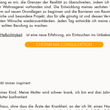
ang es mir, die Grenzen der Realität zu überschreiten, indem ich 
er Wahrsagerei vorhanden sind. Die Entwicklung meines sechsten 
 um auf neuen Grundlagen zu beginnen und die Barrieren von Rau
iche und besondere Projekt, das für alle günstig ist und dessen Ver
sten Wünsche wiederzuentdecken. Jeden Tag entwickle ich meine a
er echten Berufung zu machen.
 Hellsichtigkeit
ist eine neue Erfahrung, ein Eintauchen ins Unbeka
CHOISIR MA CONSULTATION
ät immer inspiriert.
eines Kind. Meine Mutter wird schwer krank, ich bin erst drei Jahr
tter konfrontiert.
haus, ohne dass die Ärzte der Krankheit, an der ich litt, einen 