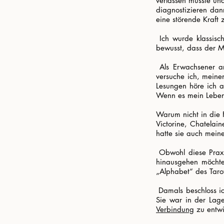
verlassen musste un
diagnostizieren dan
eine störende Kraft
​ Ich wurde klassis
bewusst, dass der M
​ Als Erwachsener a
versuche ich, meine
Lesungen höre ich a
Wenn es mein Lebens
Warum nicht in die F
Victorine, Chatelai
hatte sie auch meiner
​ Obwohl diese Prax
hinausgehen möchte
„Alphabet“ des Tarot
​ Damals beschloss 
Sie war in der Lag
Verbindung
zu entwi