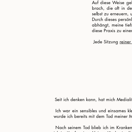
Auf diese Weise gel
brach, die oft in d
selbst zu erneuern,
Durch dieses persönl
abhängt, meine tief
diese Praxis zu ein
​ Jede Sitzung
reiner
.
.
.
.
​
Seit ich denken kann, hat mich Medialit
​ Ich war ein sensibles und einsames kl
wurde ich bereits mit dem Tod meiner Mu
​ Nach seinem Tod blieb ich im Kranken