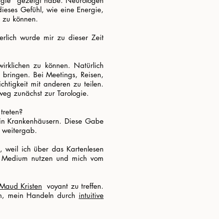
ergie“ gezeigt habe. Neurologen
ieses Gefühl, wie eine Energie,
n zu können.
erlich wurde mir zu dieser Zeit
wirklichen zu können. Natürlich
 bringen. Bei Meetings, Reisen,
htigkeit mit anderen zu teilen.
weg zunächst zur Tarologie.
treten?
s in Krankenhäusern. Diese Gabe
t weitergab.
, weil ich über das Kartenlesen
res Medium nutzen und mich vom
Maud Kristen
voyant zu treffen.
fen, mein Handeln durch
intuitive