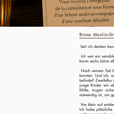
Bruno Moulin-Gr
​
Seit ich denken kan
​ Ich war ein sensib
kaum sechs Jahre alt
​ Nach seinem Tod b
konnten. Und ich, w
befinde? Zweifellos 
junge Kinder ein ab
fühlte, trugen sic
notwendig ist, um
r
​ Von klein auf ent
Ich habe plötzlich