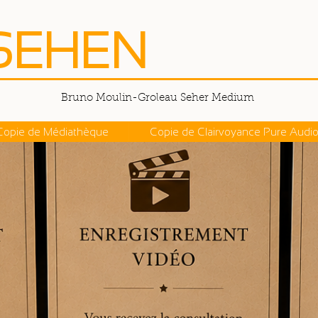
SEHEN
Bruno Moulin-Groleau Seher Medium
Copie de Médiathèque
Copie de Clairvoyance Pure Audi