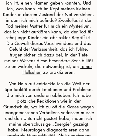
ich litt, einen Namen geben konnten. Und
ich, was kann ich im Kopf meines kleinen
Kindes in diesem Zustand der Not verstehen,
in dem ich mich befinde? Zweifellos ist der
Tod meiner Mutter für mich ein Mysterium,
das ich nicht aufklären kann, da der Tod für
sehr junge Kinder ein abstrakter Begriff ist.
Die Gewalt dieses Verschwindens und das
Gefühl der Verlassenheit, das ich fühlte,
trugen sicherlich dazu bei, in der Tiefe
meines Wesens diese besondere Sensibilität
zu entwickeln, die notwendig ist, um
reines
Hellsehen
zu praktizieren.
​ Von klein auf entdeckte ich die Welt der
Spiritualität durch Emotionen und Probleme,
die mich von anderen abheben. Ich habe
plötzliche Reaktionen wie in der
Grundschule, wo ich zu oft die Klasse wegen
unangemessenen Verhaltens verlassen musste
und den Unterricht gestört habe, indem ich
meine überschüssige „Energie“ gezeigt
habe. Neurologen diagnostizieren dann
zerebrale Hyperaktivität. Als Erwachsener