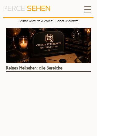
PERCE
SEHEN
Bruno Moulin-Groleau Seher Medium
Reines Hellsehen: alle Bereiche
Trier par
Filtres
Effacer tous
Filtres
Effacer tous
Afficher les articles
Afficher les articles
La plus demandée
🔊 Clairvoyance Pure Audio • Synthèse Écrite Détaillée
🔊 Clairvoyance Pure Audio • Synthèse Écrite Détaillée
€99.00