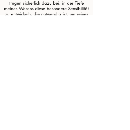
trugen sicherlich dazu bei, in der Tiefe
meines Wesens diese besondere Sensibilität
zu entwickeln, die notwendig ist, um
reines
Hellsehen
zu praktizieren.
​ Von klein auf entdeckte ich die Welt der
Spiritualität durch Emotionen und Probleme,
die mich von anderen abheben. Ich habe
plötzliche Reaktionen wie in der
Grundschule, wo ich zu oft die Klasse wegen
unangemessenen Verhaltens verlassen musste
und den Unterricht gestört habe, indem ich
meine überschüssige „Energie“ gezeigt
habe. Neurologen diagnostizieren dann
zerebrale Hyperaktivität. Als Erwachsener
habe ich immer noch dieses Gefühl, wie eine
Energie, eine störende Kraft zu empfangen,
die durch meinen Körper geht, ohne sie
kontrollieren zu können.
​ Ich wurde klassisch, dann wechselweise (im
Lebensmittelhandwerk) ausgebildet:
Sicherlich wurde mir zu dieser Zeit bewusst,
dass der Mensch gegenüber Tieren zum