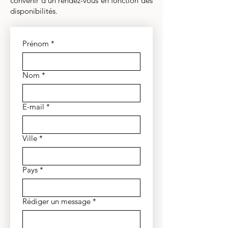
convenir d'un rendez-vous en fonction des
disponibilités.
Prénom
*
Nom
*
E-mail
*
Ville
*
Pays
*
Rédiger un message
*